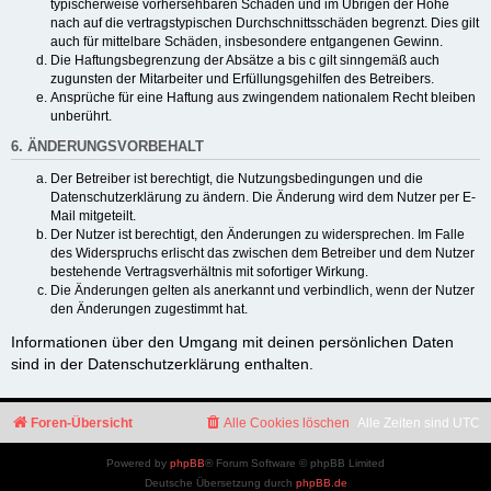
typischerweise vorhersehbaren Schäden und im Übrigen der Höhe
nach auf die vertragstypischen Durchschnittsschäden begrenzt. Dies gilt
auch für mittelbare Schäden, insbesondere entgangenen Gewinn.
Die Haftungsbegrenzung der Absätze a bis c gilt sinngemäß auch
zugunsten der Mitarbeiter und Erfüllungsgehilfen des Betreibers.
Ansprüche für eine Haftung aus zwingendem nationalem Recht bleiben
unberührt.
6. ÄNDERUNGSVORBEHALT
Der Betreiber ist berechtigt, die Nutzungsbedingungen und die
Datenschutzerklärung zu ändern. Die Änderung wird dem Nutzer per E-
Mail mitgeteilt.
Der Nutzer ist berechtigt, den Änderungen zu widersprechen. Im Falle
des Widerspruchs erlischt das zwischen dem Betreiber und dem Nutzer
bestehende Vertragsverhältnis mit sofortiger Wirkung.
Die Änderungen gelten als anerkannt und verbindlich, wenn der Nutzer
den Änderungen zugestimmt hat.
Informationen über den Umgang mit deinen persönlichen Daten
sind in der Datenschutzerklärung enthalten.
Foren-Übersicht
Alle Cookies löschen
Alle Zeiten sind
UTC
Powered by
phpBB
® Forum Software © phpBB Limited
Deutsche Übersetzung durch
phpBB.de