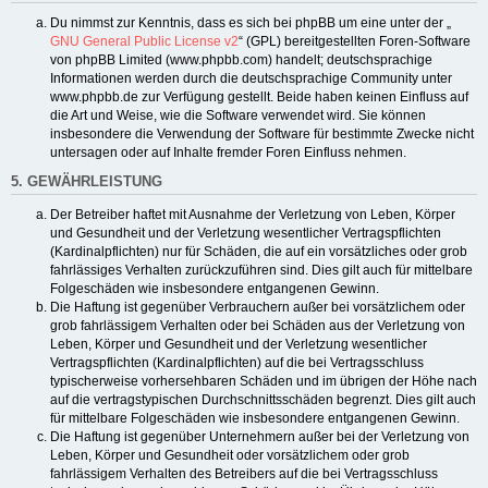
Du nimmst zur Kenntnis, dass es sich bei phpBB um eine unter der „
GNU General Public License v2
“ (GPL) bereitgestellten Foren-Software
von phpBB Limited (www.phpbb.com) handelt; deutschsprachige
Informationen werden durch die deutschsprachige Community unter
www.phpbb.de zur Verfügung gestellt. Beide haben keinen Einfluss auf
die Art und Weise, wie die Software verwendet wird. Sie können
insbesondere die Verwendung der Software für bestimmte Zwecke nicht
untersagen oder auf Inhalte fremder Foren Einfluss nehmen.
5. GEWÄHRLEISTUNG
Der Betreiber haftet mit Ausnahme der Verletzung von Leben, Körper
und Gesundheit und der Verletzung wesentlicher Vertragspflichten
(Kardinalpflichten) nur für Schäden, die auf ein vorsätzliches oder grob
fahrlässiges Verhalten zurückzuführen sind. Dies gilt auch für mittelbare
Folgeschäden wie insbesondere entgangenen Gewinn.
Die Haftung ist gegenüber Verbrauchern außer bei vorsätzlichem oder
grob fahrlässigem Verhalten oder bei Schäden aus der Verletzung von
Leben, Körper und Gesundheit und der Verletzung wesentlicher
Vertragspflichten (Kardinalpflichten) auf die bei Vertragsschluss
typischerweise vorhersehbaren Schäden und im übrigen der Höhe nach
auf die vertragstypischen Durchschnittsschäden begrenzt. Dies gilt auch
für mittelbare Folgeschäden wie insbesondere entgangenen Gewinn.
Die Haftung ist gegenüber Unternehmern außer bei der Verletzung von
Leben, Körper und Gesundheit oder vorsätzlichem oder grob
fahrlässigem Verhalten des Betreibers auf die bei Vertragsschluss