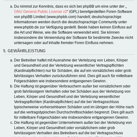
Du nimmst zur Kenntnis, dass es sich bei phpBB um eine unter der „
GNU General Public License v2
“ (GPL) bereitgestellten Foren-Software
von phpBB Limited (www.phpbb.com) handelt; deutschsprachige
Informationen werden durch die deutschsprachige Community unter
www.phpbb.de zur Verfügung gestellt. Beide haben keinen Einfluss auf
die Art und Weise, wie die Software verwendet wird. Sie können
insbesondere die Verwendung der Software für bestimmte Zwecke nicht
untersagen oder auf Inhalte fremder Foren Einfluss nehmen.
5. GEWÄHRLEISTUNG
Der Betreiber haftet mit Ausnahme der Verletzung von Leben, Körper
und Gesundheit und der Verletzung wesentlicher Vertragspflichten
(Kardinalpflichten) nur für Schäden, die auf ein vorsätzliches oder grob
fahrlässiges Verhalten zurückzuführen sind. Dies gilt auch für mittelbare
Folgeschäden wie insbesondere entgangenen Gewinn.
Die Haftung ist gegenüber Verbrauchern außer bei vorsätzlichem oder
grob fahrlässigem Verhalten oder bei Schäden aus der Verletzung von
Leben, Körper und Gesundheit und der Verletzung wesentlicher
Vertragspflichten (Kardinalpflichten) auf die bei Vertragsschluss
typischerweise vorhersehbaren Schäden und im übrigen der Höhe nach
auf die vertragstypischen Durchschnittsschäden begrenzt. Dies gilt auch
für mittelbare Folgeschäden wie insbesondere entgangenen Gewinn.
Die Haftung ist gegenüber Unternehmern außer bei der Verletzung von
Leben, Körper und Gesundheit oder vorsätzlichem oder grob
fahrlässigem Verhalten des Betreibers auf die bei Vertragsschluss