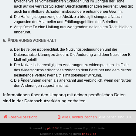
typischerweise vorhersehbaren Schäden und im Übrigen der Höhe
nach auf die vertragstypischen Durchschnittsschäden begrenzt. Dies gilt
auch für mittelbare Schäden, insbesondere entgangenen Gewinn.
Die Haftungsbegrenzung der Absätze a bis c gilt sinngemäß auch
zugunsten der Mitarbeiter und Erfüllungsgehilfen des Betreibers.
Ansprüche für eine Haftung aus zwingendem nationalem Recht bleiben
unberührt.
6. ÄNDERUNGSVORBEHALT
Der Betreiber ist berechtigt, die Nutzungsbedingungen und die
Datenschutzerklärung zu ändern. Die Änderung wird dem Nutzer per E-
Mail mitgeteilt.
Der Nutzer ist berechtigt, den Änderungen zu widersprechen. Im Falle
des Widerspruchs erlischt das zwischen dem Betreiber und dem Nutzer
bestehende Vertragsverhältnis mit sofortiger Wirkung.
Die Änderungen gelten als anerkannt und verbindlich, wenn der Nutzer
den Änderungen zugestimmt hat.
Informationen über den Umgang mit deinen persönlichen Daten
sind in der Datenschutzerklärung enthalten.
Foren-Übersicht
Alle Cookies löschen
Alle Zeiten sind
UTC
Powered by
phpBB
® Forum Software © phpBB Limited
Deutsche Übersetzung durch
phpBB.de