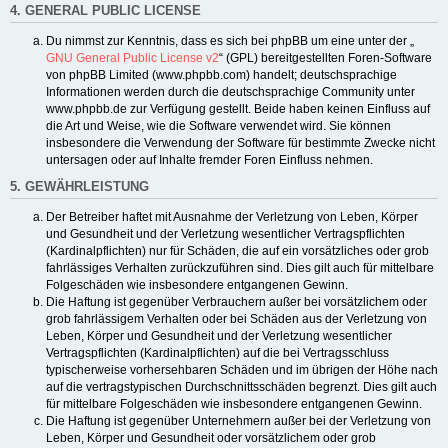
4. GENERAL PUBLIC LICENSE
Du nimmst zur Kenntnis, dass es sich bei phpBB um eine unter der „
GNU General Public License v2
“ (GPL) bereitgestellten Foren-Software
von phpBB Limited (www.phpbb.com) handelt; deutschsprachige
Informationen werden durch die deutschsprachige Community unter
www.phpbb.de zur Verfügung gestellt. Beide haben keinen Einfluss auf
die Art und Weise, wie die Software verwendet wird. Sie können
insbesondere die Verwendung der Software für bestimmte Zwecke nicht
untersagen oder auf Inhalte fremder Foren Einfluss nehmen.
5. GEWÄHRLEISTUNG
Der Betreiber haftet mit Ausnahme der Verletzung von Leben, Körper
und Gesundheit und der Verletzung wesentlicher Vertragspflichten
(Kardinalpflichten) nur für Schäden, die auf ein vorsätzliches oder grob
fahrlässiges Verhalten zurückzuführen sind. Dies gilt auch für mittelbare
Folgeschäden wie insbesondere entgangenen Gewinn.
Die Haftung ist gegenüber Verbrauchern außer bei vorsätzlichem oder
grob fahrlässigem Verhalten oder bei Schäden aus der Verletzung von
Leben, Körper und Gesundheit und der Verletzung wesentlicher
Vertragspflichten (Kardinalpflichten) auf die bei Vertragsschluss
typischerweise vorhersehbaren Schäden und im übrigen der Höhe nach
auf die vertragstypischen Durchschnittsschäden begrenzt. Dies gilt auch
für mittelbare Folgeschäden wie insbesondere entgangenen Gewinn.
Die Haftung ist gegenüber Unternehmern außer bei der Verletzung von
Leben, Körper und Gesundheit oder vorsätzlichem oder grob