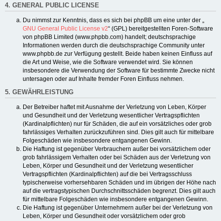
4. GENERAL PUBLIC LICENSE
Du nimmst zur Kenntnis, dass es sich bei phpBB um eine unter der „
GNU General Public License v2
“ (GPL) bereitgestellten Foren-Software
von phpBB Limited (www.phpbb.com) handelt; deutschsprachige
Informationen werden durch die deutschsprachige Community unter
www.phpbb.de zur Verfügung gestellt. Beide haben keinen Einfluss auf
die Art und Weise, wie die Software verwendet wird. Sie können
insbesondere die Verwendung der Software für bestimmte Zwecke nicht
untersagen oder auf Inhalte fremder Foren Einfluss nehmen.
5. GEWÄHRLEISTUNG
Der Betreiber haftet mit Ausnahme der Verletzung von Leben, Körper
und Gesundheit und der Verletzung wesentlicher Vertragspflichten
(Kardinalpflichten) nur für Schäden, die auf ein vorsätzliches oder grob
fahrlässiges Verhalten zurückzuführen sind. Dies gilt auch für mittelbare
Folgeschäden wie insbesondere entgangenen Gewinn.
Die Haftung ist gegenüber Verbrauchern außer bei vorsätzlichem oder
grob fahrlässigem Verhalten oder bei Schäden aus der Verletzung von
Leben, Körper und Gesundheit und der Verletzung wesentlicher
Vertragspflichten (Kardinalpflichten) auf die bei Vertragsschluss
typischerweise vorhersehbaren Schäden und im übrigen der Höhe nach
auf die vertragstypischen Durchschnittsschäden begrenzt. Dies gilt auch
für mittelbare Folgeschäden wie insbesondere entgangenen Gewinn.
Die Haftung ist gegenüber Unternehmern außer bei der Verletzung von
Leben, Körper und Gesundheit oder vorsätzlichem oder grob