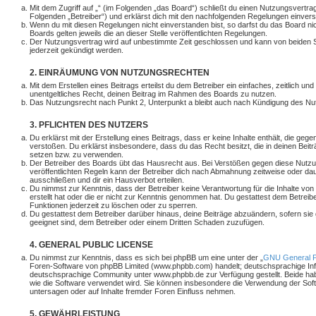
Mit dem Zugriff auf „“ (im Folgenden „das Board“) schließt du einen Nutzungsvertra
Folgenden „Betreiber“) und erklärst dich mit den nachfolgenden Regelungen einver
Wenn du mit diesen Regelungen nicht einverstanden bist, so darfst du das Board ni
Boards gelten jeweils die an dieser Stelle veröffentlichten Regelungen.
Der Nutzungsvertrag wird auf unbestimmte Zeit geschlossen und kann von beiden Se
jederzeit gekündigt werden.
2. EINRÄUMUNG VON NUTZUNGSRECHTEN
Mit dem Erstellen eines Beitrags erteilst du dem Betreiber ein einfaches, zeitlich u
unentgeltliches Recht, deinen Beitrag im Rahmen des Boards zu nutzen.
Das Nutzungsrecht nach Punkt 2, Unterpunkt a bleibt auch nach Kündigung des Nu
3. PFLICHTEN DES NUTZERS
Du erklärst mit der Erstellung eines Beitrags, dass er keine Inhalte enthält, die geg
verstoßen. Du erklärst insbesondere, dass du das Recht besitzt, die in deinen Beit
setzen bzw. zu verwenden.
Der Betreiber des Boards übt das Hausrecht aus. Bei Verstößen gegen diese Nutz
veröffentlichten Regeln kann der Betreiber dich nach Abmahnung zeitweise oder da
ausschließen und dir ein Hausverbot erteilen.
Du nimmst zur Kenntnis, dass der Betreiber keine Verantwortung für die Inhalte von 
erstellt hat oder die er nicht zur Kenntnis genommen hat. Du gestattest dem Betreib
Funktionen jederzeit zu löschen oder zu sperren.
Du gestattest dem Betreiber darüber hinaus, deine Beiträge abzuändern, sofern sie
geeignet sind, dem Betreiber oder einem Dritten Schaden zuzufügen.
4. GENERAL PUBLIC LICENSE
Du nimmst zur Kenntnis, dass es sich bei phpBB um eine unter der „
GNU General Pu
Foren-Software von phpBB Limited (www.phpbb.com) handelt; deutschsprachige In
deutschsprachige Community unter www.phpbb.de zur Verfügung gestellt. Beide habe
wie die Software verwendet wird. Sie können insbesondere die Verwendung der Sof
untersagen oder auf Inhalte fremder Foren Einfluss nehmen.
5. GEWÄHRLEISTUNG