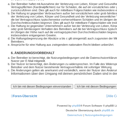
Der Betreiber haftet mit Ausnahme der Verletzung von Leben, Körper und Gesundhei
Vertragspflichten (Kardinalpflichten) nur für Schäden, die auf ein vorsätzliches oder
zurückzuführen sind. Dies gilt auch für mittelbare Folgeschäden wie insbesondere
Die Haftung ist gegenüber Verbrauchern außer bei vorsätzlichem oder grob fahrläs
der Verletzung von Leben, Körper und Gesundheit und der Verletzung wesentlicher Ve
die bei Vertragsschluss typischerweise vorhersehbaren Schäden und im übrigen de
Durchschnittsschäden begrenzt. Dies gilt auch für mittelbare Folgeschäden wie i
Die Haftung ist gegenüber Unternehmern außer bei der Verletzung von Leben, Körp
oder grob fahrlässigem Verhalten des Betreibers auf die bei Vertragsschluss typi
im Übrigen der Höhe nach auf die vertragstypischen Durchschnittsschäden begrenzt.
insbesondere entgangenen Gewinn.
Die Haftungsbegrenzung der Absätze a bis c gilt sinngemäß auch zugunsten der Mita
Betreibers.
Ansprüche für eine Haftung aus zwingendem nationalem Recht bleiben unberührt.
6. ÄNDERUNGSVORBEHALT
Der Betreiber ist berechtigt, die Nutzungsbedingungen und die Datenschutzerkläru
Nutzer per E-Mail mitgeteilt.
Der Nutzer ist berechtigt, den Änderungen zu widersprechen. Im Falle des Widersp
Betreiber und dem Nutzer bestehende Vertragsverhältnis mit sofortiger Wirkung.
Die Änderungen gelten als anerkannt und verbindlich, wenn der Nutzer den Änderu
Informationen über den Umgang mit deinen persönlichen Daten sind in der
Foren-Übersicht
Alle C
Powered by
phpBB
® Forum Software © phpBB Li
Deutsche Übersetzung durch
phpBB.de
Datenschutz
|
Nutzungsbedingungen