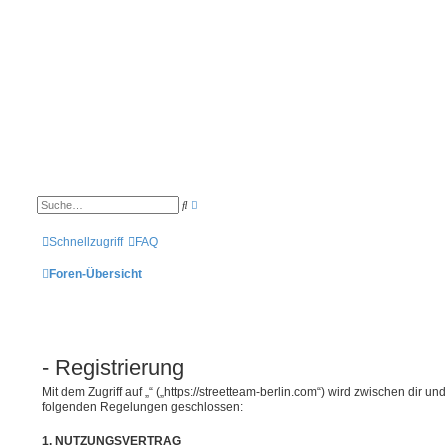
E
S
r
u
w
c
e
h
Schnellzugriff
FAQ
i
e
t
Foren-Übersicht
e
r
t
e
S
u
c
h
- Registrierung
e
Mit dem Zugriff auf „“ („https://streetteam-berlin.com“) wird zwischen dir un
folgenden Regelungen geschlossen:
1. NUTZUNGSVERTRAG