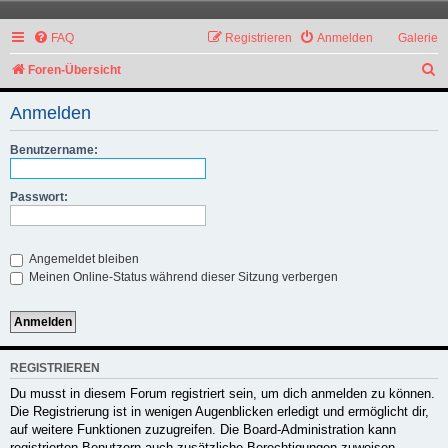
FAQ
Registrieren
Anmelden
Galerie
S
Foren-Übersicht
u
Anmelden
c
h
Benutzername:
e
Passwort:
Angemeldet bleiben
Meinen Online-Status während dieser Sitzung verbergen
REGISTRIEREN
Du musst in diesem Forum registriert sein, um dich anmelden zu können.
Die Registrierung ist in wenigen Augenblicken erledigt und ermöglicht dir,
auf weitere Funktionen zuzugreifen. Die Board-Administration kann
registrierten Benutzern auch zusätzliche Berechtigungen zuweisen.