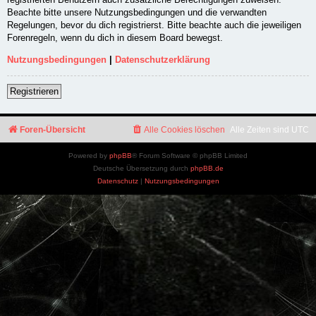
Beachte bitte unsere Nutzungsbedingungen und die verwandten
Regelungen, bevor du dich registrierst. Bitte beachte auch die jeweiligen
Forenregeln, wenn du dich in diesem Board bewegst.
Nutzungsbedingungen
|
Datenschutzerklärung
Registrieren
Foren-Übersicht
Alle Cookies löschen
Alle Zeiten sind
UTC
Powered by
phpBB
® Forum Software © phpBB Limited
Deutsche Übersetzung durch
phpBB.de
Datenschutz
|
Nutzungsbedingungen