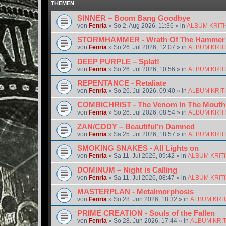
THEMEN
SINNER – Boom Bang Goodbye
von
Fenria
»
So 2. Aug 2026, 11:36
» in
ALBUM KRIT
STORMHAMMER - Wrath Of The Hammer
von
Fenria
»
So 26. Jul 2026, 12:07
» in
ALBUM KRIT
DEEP PURPLE – Splat!
von
Fenria
»
So 26. Jul 2026, 10:56
» in
ALBUM KRIT
REPENTANCE - Retaliate
von
Fenria
»
So 26. Jul 2026, 09:40
» in
ALBUM KRIT
COMBICHRIST - The Venom In The Mouth
von
Fenria
»
So 26. Jul 2026, 08:54
» in
ALBUM KRIT
ZAN/CODY – Beautiful’n Damned
von
Fenria
»
Sa 25. Jul 2026, 18:57
» in
ALBUM KRIT
SMOKING SNAKES - All Lights on
von
Fenria
»
Sa 11. Jul 2026, 09:42
» in
ALBUM KRIT
DOMINUM – Night is Calling
von
Fenria
»
Sa 11. Jul 2026, 08:47
» in
ALBUM KRIT
MASTERPLAN - Metalmorphosis
von
Fenria
»
So 28. Jun 2026, 18:32
» in
ALBUM KRI
PRIME CREATION - Souls of the Fallen
von
Fenria
»
So 28. Jun 2026, 17:44
» in
ALBUM KRI