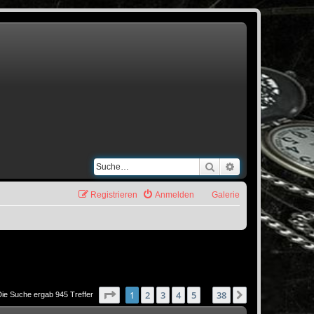
Suche
Erweiterte Suche
Registrieren
Anmelden
Galerie
Seite
1
von
38
1
2
3
4
5
38
Nächste
Die Suche ergab 945 Treffer
…