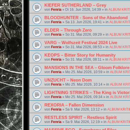
KIEFER SUTHERLAND – Grey
von
Fenria
»
Di 16. Jun 2026, 14:39
» in
ALBUM KRIT
BLOODHUNTER - Sons of the Abandond
von
Fenria
»
Sa 13. Jun 2026, 19:41
» in
ALBUM KRI
ELDER – Through Zero
von
Fenria
»
So 31. Mai 2026, 09:29
» in
ALBUM KRI
VARG – Wolfszeit Festival 2024 Live
von
Fenria
»
So 31. Mai 2026, 08:53
» in
ALBUM KRI
KEOPS – Bitter Story for Humanity
von
Fenria
»
So 31. Mai 2026, 08:11
» in
ALBUM KRI
MANSIONS IN THE SEA – Gloom Folklore
von
Fenria
»
Mo 25. Mai 2026, 10:59
» in
ALBUM KRI
UNZUCHT – Neon Dom
von
Fenria
»
Mo 25. Mai 2026, 10:14
» in
ALBUM KRI
LIGHTNING STRIKES – The King is Victor
von
Fenria
»
Mo 25. Mai 2026, 09:34
» in
ALBUM KRI
REXORIA – Fallen Dimension
von
Fenria
»
Sa 9. Mai 2026, 13:12
» in
ALBUM KRIT
RESTLESS SPIRIT – Restless Spirit
von
Fenria
»
Sa 9. Mai 2026, 12:19
» in
ALBUM KRIT