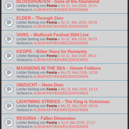
BLOODHUNTER - Sons of the Abandond
Letzter Beitrag von
Fenria
«
Sa 13. Jun 2026, 19:41
Verfasst in
ALBUM KRITIKEN/REZENSIONEN
ELDER – Through Zero
Letzter Beitrag von
Fenria
«
So 31. Mai 2026, 09:29
Verfasst in
ALBUM KRITIKEN/REZENSIONEN
VARG – Wolfszeit Festival 2024 Live
Letzter Beitrag von
Fenria
«
So 31. Mai 2026, 08:53
Verfasst in
ALBUM KRITIKEN/REZENSIONEN
KEOPS – Bitter Story for Humanity
Letzter Beitrag von
Fenria
«
So 31. Mai 2026, 08:11
Verfasst in
ALBUM KRITIKEN/REZENSIONEN
MANSIONS IN THE SEA – Gloom Folklore
Letzter Beitrag von
Fenria
«
Mo 25. Mai 2026, 10:59
Verfasst in
ALBUM KRITIKEN/REZENSIONEN
UNZUCHT – Neon Dom
Letzter Beitrag von
Fenria
«
Mo 25. Mai 2026, 10:14
Verfasst in
ALBUM KRITIKEN/REZENSIONEN
LIGHTNING STRIKES – The King is Victorious
Letzter Beitrag von
Fenria
«
Mo 25. Mai 2026, 09:34
Verfasst in
ALBUM KRITIKEN/REZENSIONEN
REXORIA – Fallen Dimension
Letzter Beitrag von
Fenria
«
Sa 9. Mai 2026, 13:12
Verfasst in
ALBUM KRITIKEN/REZENSIONEN