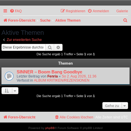
FAQ
Registrieren
Anmelden
Galerie
S
Foren-Übersicht
Suche
Aktive Themen
u
Aktive Themen
c
Zur erweiterten Suche
h
Suche
Erweiterte Suche
e
Die Suche ergab 1 Treffer • Seite
1
von
1
Themen
SINNER – Boom Bang Goodbye
Letzter Beitrag von
Fenria
«
So 2. Aug 2026, 11:36
Verfasst in
ALBUM KRITIKEN/REZENSIONEN
Die Suche ergab 1 Treffer • Seite
1
von
1
Gehe zu
Foren-Übersicht
Alle Cookies löschen
Alle Zeiten sind
UTC
Powered by
phpBB
® Forum Software © phpBB Limited