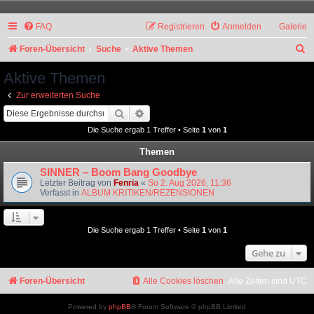
FAQ
Registrieren
Anmelden
Galerie
S
Foren-Übersicht
Suche
Aktive Themen
u
Aktive Themen
c
Zur erweiterten Suche
h
Suche
Erweiterte Suche
e
Die Suche ergab 1 Treffer • Seite
1
von
1
Themen
SINNER – Boom Bang Goodbye
Letzter Beitrag von
Fenria
«
So 2. Aug 2026, 11:36
Verfasst in
ALBUM KRITIKEN/REZENSIONEN
Die Suche ergab 1 Treffer • Seite
1
von
1
Gehe zu
Foren-Übersicht
Alle Cookies löschen
Alle Zeiten sind
UTC
Powered by
phpBB
® Forum Software © phpBB Limited