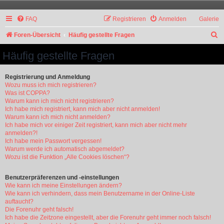
FAQ
Registrieren
Anmelden
Galerie
S
Foren-Übersicht
Häufig gestellte Fragen
u
Häufig gestellte Fragen
c
h
Registrierung und Anmeldung
Wozu muss ich mich registrieren?
e
Was ist COPPA?
Warum kann ich mich nicht registrieren?
Ich habe mich registriert, kann mich aber nicht anmelden!
Warum kann ich mich nicht anmelden?
Ich habe mich vor einiger Zeit registriert, kann mich aber nicht mehr
anmelden?!
Ich habe mein Passwort vergessen!
Warum werde ich automatisch abgemeldet?
Wozu ist die Funktion „Alle Cookies löschen“?
Benutzerpräferenzen und -einstellungen
Wie kann ich meine Einstellungen ändern?
Wie kann ich verhindern, dass mein Benutzername in der Online-Liste
auftaucht?
Die Forenuhr geht falsch!
Ich habe die Zeitzone eingestellt, aber die Forenuhr geht immer noch falsch!