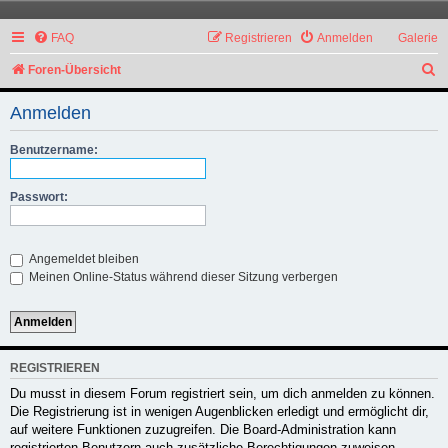
FAQ
Registrieren
Anmelden
Galerie
S
Foren-Übersicht
u
Anmelden
c
h
Benutzername:
e
Passwort:
Angemeldet bleiben
Meinen Online-Status während dieser Sitzung verbergen
REGISTRIEREN
Du musst in diesem Forum registriert sein, um dich anmelden zu können.
Die Registrierung ist in wenigen Augenblicken erledigt und ermöglicht dir,
auf weitere Funktionen zuzugreifen. Die Board-Administration kann
registrierten Benutzern auch zusätzliche Berechtigungen zuweisen.