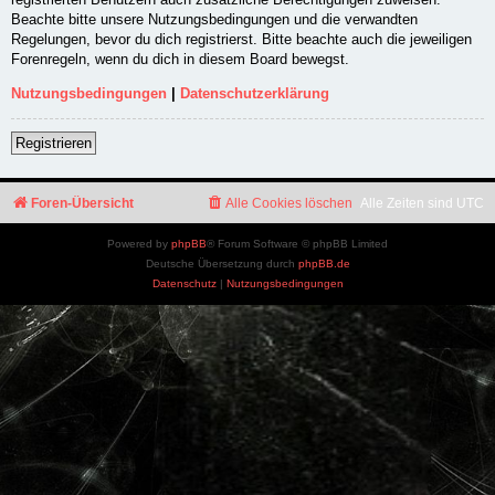
Beachte bitte unsere Nutzungsbedingungen und die verwandten
Regelungen, bevor du dich registrierst. Bitte beachte auch die jeweiligen
Forenregeln, wenn du dich in diesem Board bewegst.
Nutzungsbedingungen
|
Datenschutzerklärung
Registrieren
Foren-Übersicht
Alle Cookies löschen
Alle Zeiten sind
UTC
Powered by
phpBB
® Forum Software © phpBB Limited
Deutsche Übersetzung durch
phpBB.de
Datenschutz
|
Nutzungsbedingungen