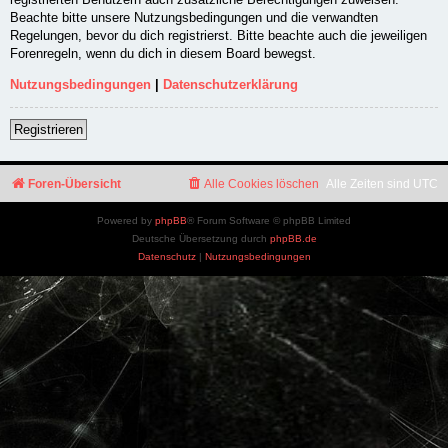
Beachte bitte unsere Nutzungsbedingungen und die verwandten
Regelungen, bevor du dich registrierst. Bitte beachte auch die jeweiligen
Forenregeln, wenn du dich in diesem Board bewegst.
Nutzungsbedingungen
|
Datenschutzerklärung
Registrieren
Foren-Übersicht
Alle Cookies löschen
Alle Zeiten sind
UTC
Powered by
phpBB
® Forum Software © phpBB Limited
Deutsche Übersetzung durch
phpBB.de
Datenschutz
|
Nutzungsbedingungen